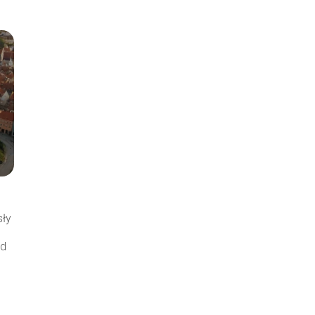
sły
Od