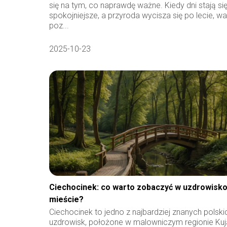
się na tym, co naprawdę ważne. Kiedy dni stają si
spokojniejsze, a przyroda wycisza się po lecie, wa
poz...
2025-10-23
Ciechocinek: co warto zobaczyć w uzdrowis
mieście?
Ciechocinek to jedno z najbardziej znanych polski
uzdrowisk, położone w malowniczym regionie Kuj