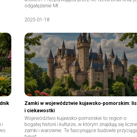
odgałęzienie Mł...
2025-01-18
dnik
Zamki w województwie kujawsko-pomorskim: lis
i ciekawostki
,
Województwo kujawsko-pomorskie to region o
 i
bogatej historii i kulturze, w którym znajdują się liczn
owo
zamki i warownie. Te fascynujące budowle przyciąg
turyst...