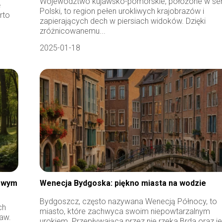
Województwo kujawsko-pomorskie, położone w se
ę
Polski, to region pełen urokliwych krajobrazów i
rto
zapierających dech w piersiach widoków. Dzięki
zróżnicowanemu...
2025-01-18
kowym
Wenecja Bydgoska: piękno miasta na wodzie
Bydgoszcz, często nazywana Wenecją Północy, to
ch
miasto, które zachwyca swoim niepowtarzalnym
aw.
urokiem. Przepływająca przez nie rzeka Brda oraz je