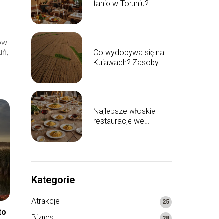
tanio w Toruniu?
ców
uń,
Co wydobywa się na
Kujawach? Zasoby
naturalne regionu
Najlepsze włoskie
restauracje we
Włocławku: gdzie się
wybrać?
Kategorie
Atrakcje
25
to
Biznes
28