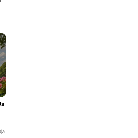
ta
e
ają