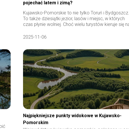
pojechać latem i zimą?
Kujawsko-Pomorskie to nie tylko Toruń i Bydgoszcz
To także dziesiątki jezior, lasów i miejsc, w których
czas płynie wolniej. Choć wielu turystów kieruje się na
2025-11-06
Najpiękniejsze punkty widokowe w Kujawsko-
Pomorskim
pić