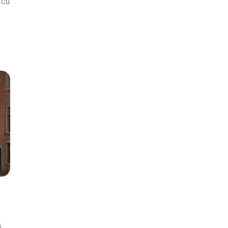
rcu
j