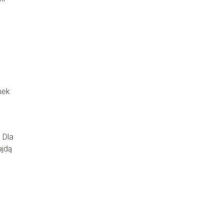
nek
 Dla
ajdą