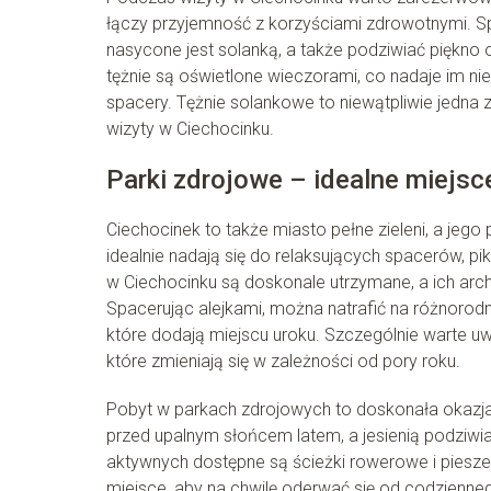
łączy przyjemność z korzyściami zdrowotnymi. S
nasycone jest solanką, a także podziwiać piękno 
tężnie są oświetlone wieczorami, co nadaje im ni
spacery. Tężnie solankowe to niewątpliwie jedna 
wizyty w Ciechocinku.
Parki zdrojowe – idealne miejs
Ciechocinek to także miasto pełne zieleni, a jego 
idealnie nadają się do relaksujących spacerów, p
w Ciechocinku są doskonale utrzymane, a ich arch
Spacerując alejkami, można natrafić na różnorodne
które dodają miejscu uroku. Szczególnie warte u
które zmieniają się w zależności od pory roku.
Pobyt w parkach zdrojowych to doskonała okazja 
przed upalnym słońcem latem, a jesienią podziwia
aktywnych dostępne są ścieżki rowerowe i piesze,
miejsce, aby na chwilę oderwać się od codzienneg