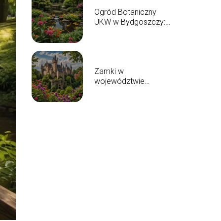
Ogród Botaniczny
UKW w Bydgoszczy:
przewodnik po
atrakcjach
Zamki w
województwie
kujawsko-pomorskim:
lista i ciekawostki