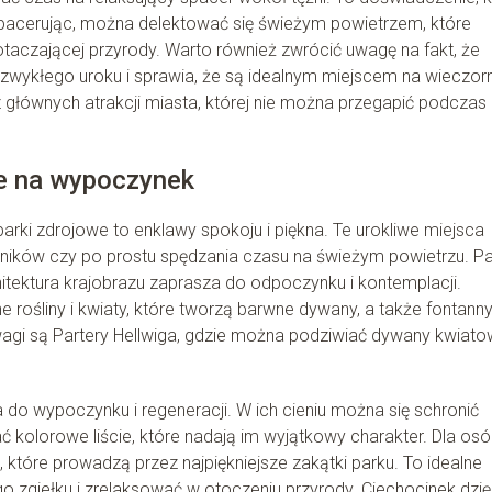
pacerując, można delektować się świeżym powietrzem, które
otaczającej przyrody. Warto również zwrócić uwagę na fakt, że
ezwykłego uroku i sprawia, że są idealnym miejscem na wieczor
z głównych atrakcji miasta, której nie można przegapić podczas
ce na wypoczynek
parki zdrojowe to enklawy spokoju i piękna. Te urokliwe miejsca
ikników czy po prostu spędzania czasu na świeżym powietrzu. Pa
itektura krajobrazu zaprasza do odpoczynku i kontemplacji.
 rośliny i kwiaty, które tworzą barwne dywany, a także fontanny
wagi są Partery Hellwiga, gdzie można podziwiać dywany kwiato
do wypoczynku i regeneracji. W ich cieniu można się schronić
ć kolorowe liście, które nadają im wyjątkowy charakter. Dla os
 które prowadzą przez najpiękniejsze zakątki parku. To idealne
o zgiełku i zrelaksować w otoczeniu przyrody. Ciechocinek dzię