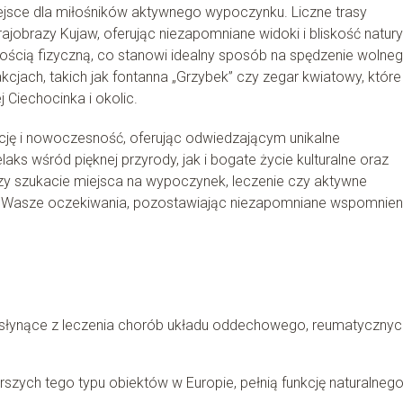
iejsce dla miłośników aktywnego wypoczynku. Liczne trasy
obrazy Kujaw, oferując niezapomniane widoki i bliskość natury
ością fizyczną, co stanowi idealny sposób na spędzenie wolne
cjach, takich jak fontanna „Grzybek” czy zegar kwiatowy, które
Ciechocinka i okolic.
ycję i nowoczesność, oferując odwiedzającym unikalne
aks wśród pięknej przyrody, jak i bogate życie kulturalne oraz
zy szukacie miejsca na wypoczynek, leczenie czy aktywne
i Wasze oczekiwania, pozostawiając niezapomniane wspomnien
, słynące z leczenia chorób układu oddechowego, reumatycznyc
szych tego typu obiektów w Europie, pełnią funkcję naturalneg