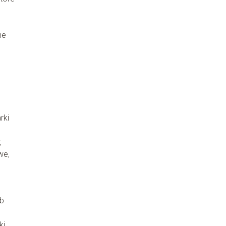
ne
rki
,
we,
ób
ki