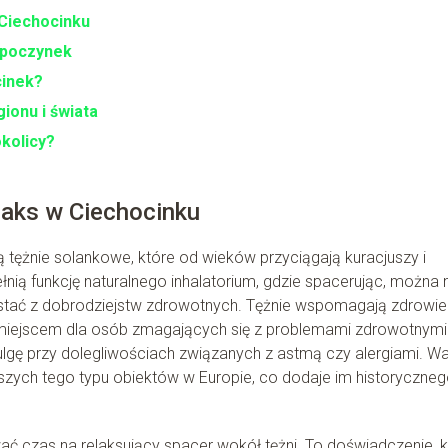
 Ciechocinku
ypoczynek
cinek?
ionu i świata
kolicy?
laks w Ciechocinku
 tężnie solankowe, które od wieków przyciągają kuracjuszy i
nią funkcję naturalnego inhalatorium, gdzie spacerując, można 
rzystać z dobrodziejstw zdrowotnych. Tężnie wspomagają zdrowie
miejscem dla osób zmagających się z problemami zdrowotnymi
ulgę przy dolegliwościach związanych z astmą czy alergiami. W
rszych tego typu obiektów w Europie, co dodaje im historyczne
 czas na relaksujący spacer wokół tężni. To doświadczenie, k