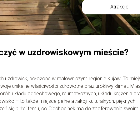
Atrakcje
aczyć w uzdrowiskowym mieście?
kich uzdrowisk, położone w malowniczym regionie Kujaw. To mie
swoje unikalne właściwości zdrowotne oraz urokliwy klimat. Mia
chorób układu oddechowego, reumatycznych, układu krążenia or
wisko – to także miejsce pełne atrakcji kulturalnych, pięknych
zeć się bliżej temu, co Ciechocinek ma do zaoferowania swoim