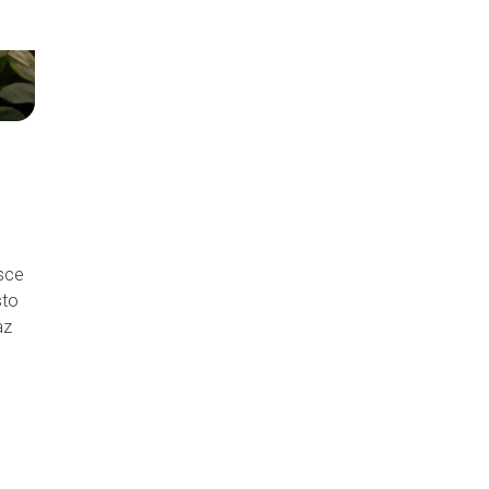
jsce
sto
az