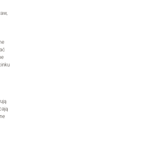
raw,
ne
ać
ne
cinku
ują
cają
ane