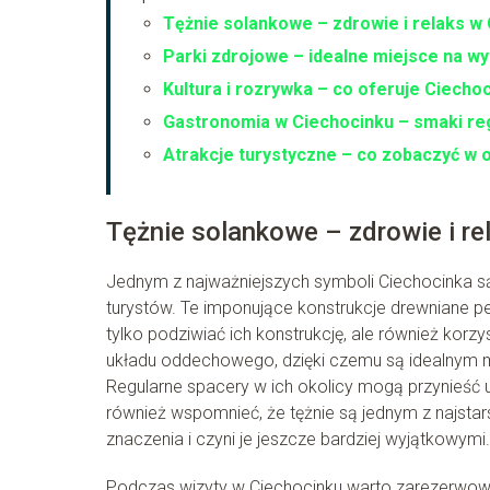
Tężnie solankowe – zdrowie i relaks w
Parki zdrojowe – idealne miejsce na w
Kultura i rozrywka – co oferuje Ciecho
Gastronomia w Ciechocinku – smaki reg
Atrakcje turystyczne – co zobaczyć w o
Tężnie solankowe – zdrowie i re
Jednym z najważniejszych symboli Ciechocinka są
turystów. Te imponujące konstrukcje drewniane peł
tylko podziwiać ich konstrukcję, ale również ko
układu oddechowego, dzięki czemu są idealnym 
Regularne spacery w ich okolicy mogą przynieść 
również wspomnieć, że tężnie są jednym z najsta
znaczenia i czyni je jeszcze bardziej wyjątkowymi.
Podczas wizyty w Ciechocinku warto zarezerwować