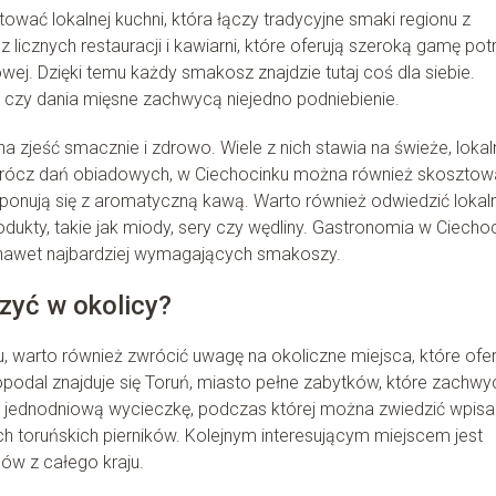
wać lokalnej kuchni, która łączy tradycyjne smaki regionu z
licznych restauracji i kawiarni, które oferują szeroką gamę pot
ej. Dzięki temu każdy smakosz znajdzie tutaj coś dla siebie.
upy czy dania mięsne zachwycą niejedno podniebienie.
a zjeść smacznie i zdrowo. Wiele z nich stawia na świeże, lokal
 Oprócz dań obiadowych, w Ciechocinku można również skosztow
ponują się z aromatyczną kawą. Warto również odwiedzić lokal
odukty, takie jak miody, sery czy wędliny. Gastronomia w Ciecho
 nawet najbardziej wymagających smakoszy.
zyć w okolicy?
 warto również zwrócić uwagę na okoliczne miejsca, które ofer
podal znajduje się Toruń, miasto pełne zabytków, które zachwy
e na jednodniową wycieczkę, podczas której można zwiedzić wpis
h toruńskich pierników. Kolejnym interesującym miejscem jest
mów z całego kraju.