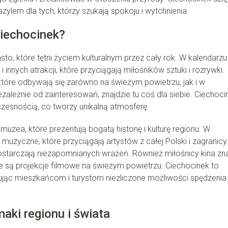
lem dla tych, którzy szukają spokoju i wytchnienia.
Ciechocinek?
sto, które tętni życiem kulturalnym przez cały rok. W kalendarzu
 innych atrakcji, które przyciągają miłośników sztuki i rozrywki.
 które odbywają się zarówno na świeżym powietrzu, jak i w
ezależnie od zainteresowań, znajdzie tu coś dla siebie. Ciechoci
czesnością, co tworzy unikalną atmosferę.
muzea, które prezentują bogatą historię i kulturę regionu. W
muzyczne, które przyciągają artystów z całej Polski i zagranicy.
dostarczają niezapomnianych wrażeń. Również miłośnicy kina zn
e są projekcje filmowe na świeżym powietrzu. Ciechocinek to
ferując mieszkańcom i turystom niezliczone możliwości spędzenia
aki regionu i świata