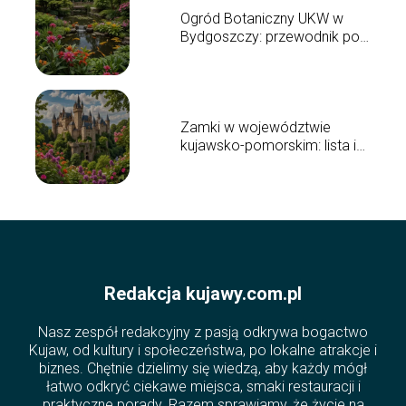
Ogród Botaniczny UKW w
Bydgoszczy: przewodnik po
atrakcjach
Zamki w województwie
kujawsko-pomorskim: lista i
ciekawostki
Redakcja kujawy.com.pl
Nasz zespół redakcyjny z pasją odkrywa bogactwo
Kujaw, od kultury i społeczeństwa, po lokalne atrakcje i
biznes. Chętnie dzielimy się wiedzą, aby każdy mógł
łatwo odkryć ciekawe miejsca, smaki restauracji i
praktyczne porady. Razem sprawiamy, że życie na