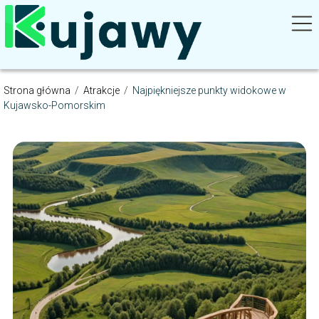
Strona główna
/
Atrakcje
/
Najpiękniejsze punkty widokowe w
Kujawsko-Pomorskim