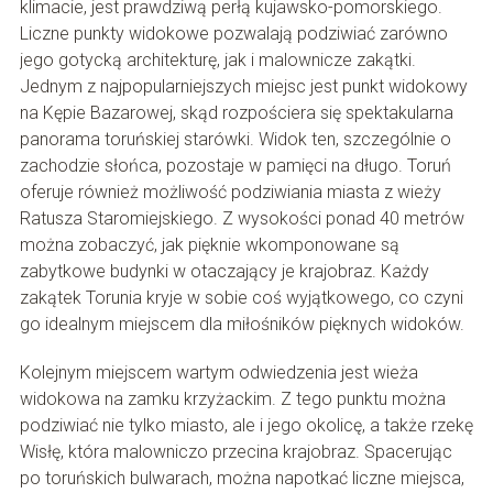
klimacie, jest prawdziwą perłą kujawsko-pomorskiego.
Liczne punkty widokowe pozwalają podziwiać zarówno
jego gotycką architekturę, jak i malownicze zakątki.
Jednym z najpopularniejszych miejsc jest punkt widokowy
na Kępie Bazarowej, skąd rozpościera się spektakularna
panorama toruńskiej starówki. Widok ten, szczególnie o
zachodzie słońca, pozostaje w pamięci na długo. Toruń
oferuje również możliwość podziwiania miasta z wieży
Ratusza Staromiejskiego. Z wysokości ponad 40 metrów
można zobaczyć, jak pięknie wkomponowane są
zabytkowe budynki w otaczający je krajobraz. Każdy
zakątek Torunia kryje w sobie coś wyjątkowego, co czyni
go idealnym miejscem dla miłośników pięknych widoków.
Kolejnym miejscem wartym odwiedzenia jest wieża
widokowa na zamku krzyżackim. Z tego punktu można
podziwiać nie tylko miasto, ale i jego okolicę, a także rzekę
Wisłę, która malowniczo przecina krajobraz. Spacerując
po toruńskich bulwarach, można napotkać liczne miejsca,