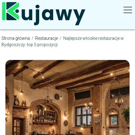
Strona główna
/
Restauracje
/
Najlepsze włoskie restauracje w
Bydgoszczy: top 5 propozycji