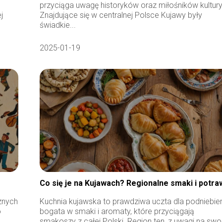
przyciąga uwagę historyków oraz miłośników kultury
j
Znajdujące się w centralnej Polsce Kujawy były
świadkie...
2025-01-19
Co się je na Kujawach? Regionalne smaki i potra
cznych
Kuchnia kujawska to prawdziwa uczta dla podniebien
o
bogata w smaki i aromaty, które przyciągają
smakoszy z całej Polski. Region ten, z uwagi na swo