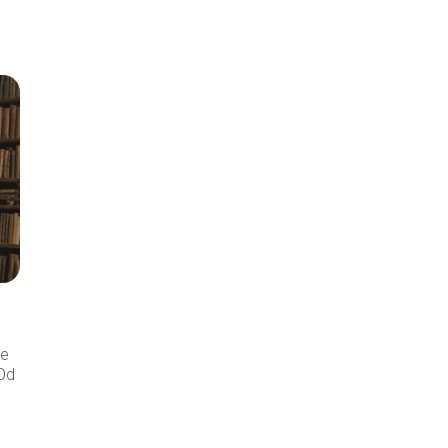
re
 Od