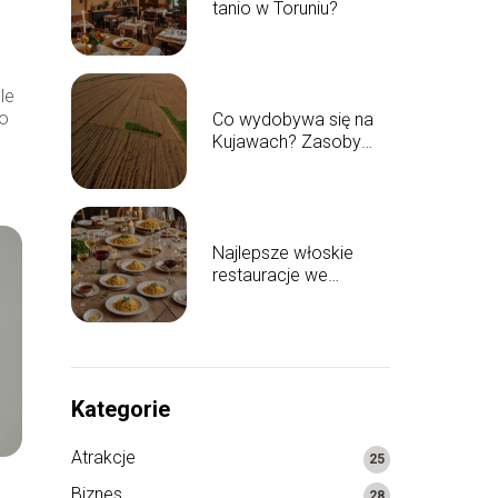
tanio w Toruniu?
le
to
Co wydobywa się na
Kujawach? Zasoby
naturalne regionu
Najlepsze włoskie
restauracje we
Włocławku: gdzie się
wybrać?
Kategorie
Atrakcje
25
Biznes
28