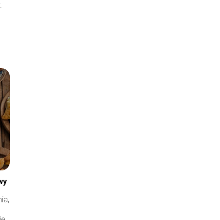
.
wy
ia,
je