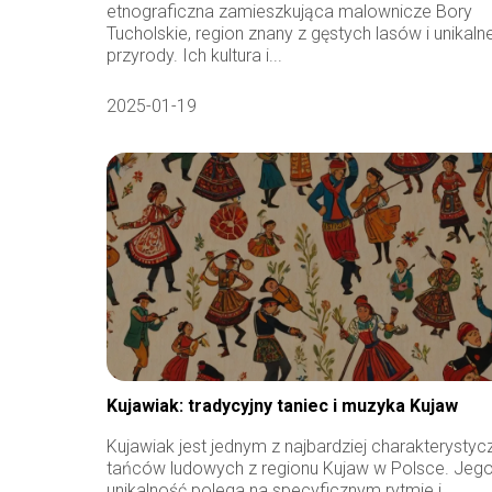
etnograficzna zamieszkująca malownicze Bory
Tucholskie, region znany z gęstych lasów i unikalne
przyrody. Ich kultura i...
2025-01-19
Kujawiak: tradycyjny taniec i muzyka Kujaw
Kujawiak jest jednym z najbardziej charakterysty
tańców ludowych z regionu Kujaw w Polsce. Jeg
unikalność polega na specyficznym rytmie i