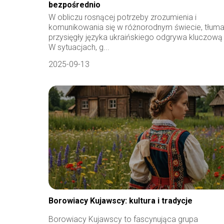
bezpośrednio
W obliczu rosnącej potrzeby zrozumienia i
komunikowania się w różnorodnym świecie, tłum
przysięgły języka ukraińskiego odgrywa kluczową 
W sytuacjach, g...
2025-09-13
Borowiacy Kujawscy: kultura i tradycje
Borowiacy Kujawscy to fascynująca grupa