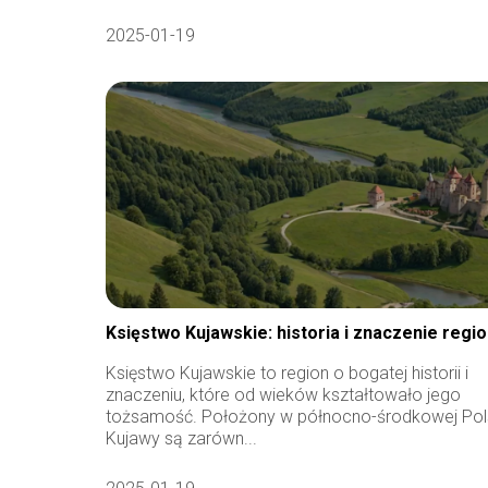
2025-01-19
Księstwo Kujawskie: historia i znaczenie regi
Księstwo Kujawskie to region o bogatej historii i
znaczeniu, które od wieków kształtowało jego
tożsamość. Położony w północno-środkowej Pol
Kujawy są zarówn...