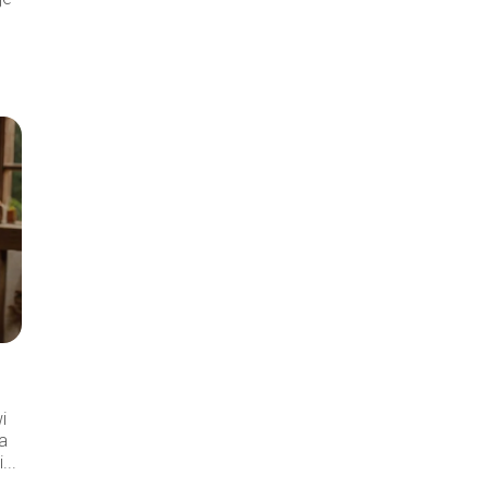
i
na
...