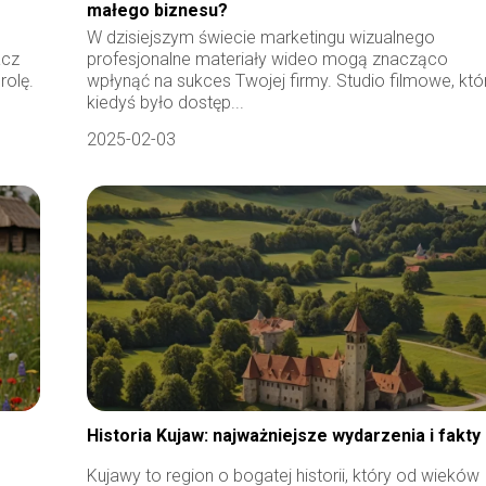
małego biznesu?
W dzisiejszym świecie marketingu wizualnego
acz
profesjonalne materiały wideo mogą znacząco
rolę.
wpłynąć na sukces Twojej firmy. Studio filmowe, któ
kiedyś było dostęp...
2025-02-03
Historia Kujaw: najważniejsze wydarzenia i fakty
Kujawy to region o bogatej historii, który od wieków