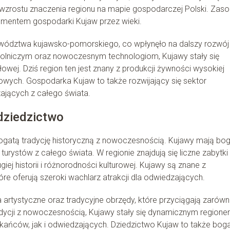
 wzrostu znaczenia regionu na mapie gospodarczej Polski. Zas
elementem gospodarki Kujaw przez wieki.
ewództwa kujawsko-pomorskiego, co wpłynęło na dalszy rozwój
rolniczym oraz nowoczesnym technologiom, Kujawy stały się
wej. Dziś region ten jest znany z produkcji żywności wysokiej
wych. Gospodarka Kujaw to także rozwijający się sektor
zających z całego świata.
 dziedzictwo
 bogatą tradycję historyczną z nowoczesnością. Kujawy mają bo
 turystów z całego świata. W regionie znajdują się liczne zabytki
giej historii i różnorodności kulturowej. Kujawy są znane z
re oferują szeroki wachlarz atrakcji dla odwiedzających.
ia artystyczne oraz tradycyjne obrzędy, które przyciągają zarów
radycji z nowoczesnością, Kujawy stały się dynamicznym regione
zkańców, jak i odwiedzających. Dziedzictwo Kujaw to także bog