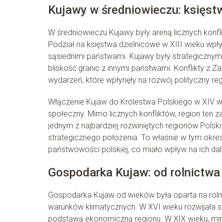
Kujawy w średniowieczu: księstwa
W średniowieczu Kujawy były areną licznych konfl
Podział na księstwa dzielnicowe w XIII wieku wpłyn
sąsiednimi państwami. Kujawy były strategiczny
bliskość granic z innymi państwami. Konflikty z
wydarzeń, które wpłynęły na rozwój polityczny reg
Włączenie Kujaw do Królestwa Polskiego w XIV w
społeczny. Mimo licznych konfliktów, region ten
jednym z najbardziej rozwiniętych regionów Polsk
strategicznego położenia. To właśnie w tym okre
państwowości polskiej, co miało wpływ na ich dal
Gospodarka Kujaw: od rolnictwa
Gospodarka Kujaw od wieków była oparta na rolni
warunków klimatycznych. W XVI wieku rozwijała si
podstawą ekonomiczną regionu. W XIX wieku, mim