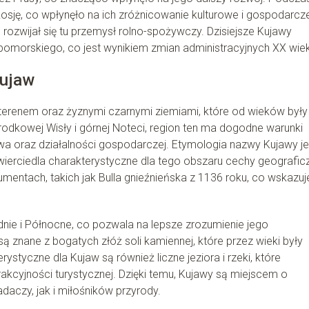
osję, co wpłynęło na ich zróżnicowanie kulturowe i gospodarcz
rozwijał się tu przemysł rolno-spożywczy. Dzisiejsze Kujawy
omorskiego, co jest wynikiem zmian administracyjnych XX wie
Kujaw
 terenem oraz żyznymi czarnymi ziemiami, które od wieków były
odkowej Wisły i górnej Noteci, region ten ma dogodne warunki
twa oraz działalności gospodarczej. Etymologia nazwy Kujawy je
ierciedla charakterystyczne dla tego obszaru cechy geografic
mentach, takich jak Bulla gnieźnieńska z 1136 roku, co wskazuj
dnie i Północne, co pozwala na lepsze zrozumienie jego
są znane z bogatych złóż soli kamiennej, które przez wieki były
styczne dla Kujaw są również liczne jeziora i rzeki, które
trakcyjności turystycznej. Dzięki temu, Kujawy są miejscem o
daczy, jak i miłośników przyrody.