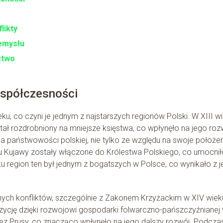
likty
zemysłu
ictwo
współczesności
u, co czyni je jednym z najstarszych regionów Polski. W XIII wi
tał rozdrobniony na mniejsze księstwa, co wpłynęło na jego roz
dla państwowości polskiej, nie tylko ze względu na swoje położen
ku Kujawy zostały włączone do Królestwa Polskiego, co umocnił
u region ten był jednym z bogatszych w Polsce, co wynikało z 
nych konfliktów, szczególnie z Zakonem Krzyżackim w XIV wiek
zycję dzięki rozwojowi gospodarki folwarczno-pańszczyźnianej
rzez Prusy, co znacząco wpłynęło na jego dalszy rozwój. Podcza