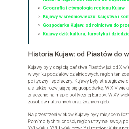
Geografia i etymologia regionu Kujaw
Kujawy w średniowieczu: księstwa i konf
Gospodarka Kujaw: od rolnictwa do pr
Kujawy dziś: kultura, turystyka i dziedz
Historia Kujaw: od Piastów do 
Kujawy były częścią państwa Piastów już od X wiek
w wyniku podziałów dzielnicowych, region ten zos
polityczny i społeczny. Kujawy były strategiczne 
ale także rozwijającą się gospodarkę. W XIV wie
znaczenie na mapie politycznej Europy. W XV wiek
zasobów naturalnych oraz żyznych gleb.
Na przestrzeni wieków Kujawy były miejscem licz
Pomimo tych trudności, region utrzymał swoją po
XVI wieku. XVIII wiek przyniósł rozbiory Kujaw p