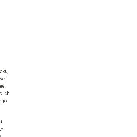
eku,
wój
ie,
o ich
jego
u.
 w
s