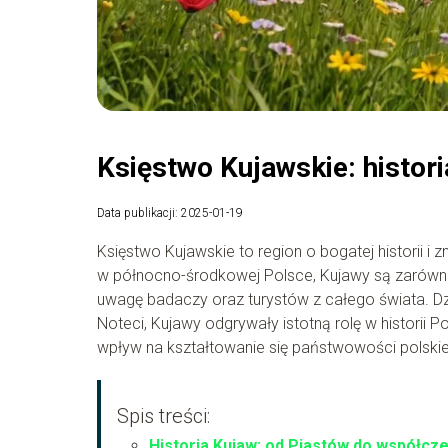
Księstwo Kujawskie: histori
Data publikacji: 2025-01-19
Księstwo Kujawskie to region o bogatej historii 
w północno-środkowej Polsce, Kujawy są zarówno 
uwagę badaczy oraz turystów z całego świata. Dz
Noteci, Kujawy odgrywały istotną rolę w historii P
wpływ na kształtowanie się państwowości polskiej
Spis treści:
Historia Kujaw: od Piastów do współcz