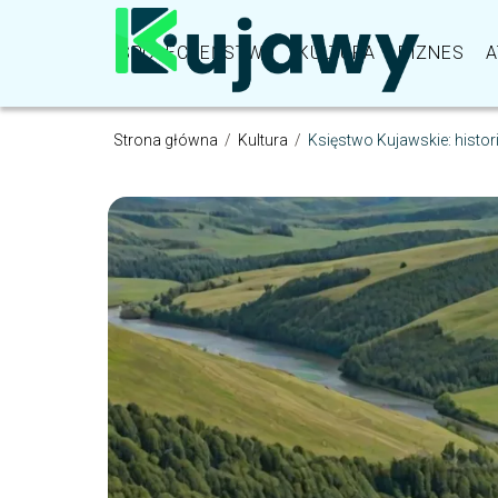
SPOŁECZEŃSTWO
KULTURA
BIZNES
A
Strona główna
/
Kultura
/
Księstwo Kujawskie: histori