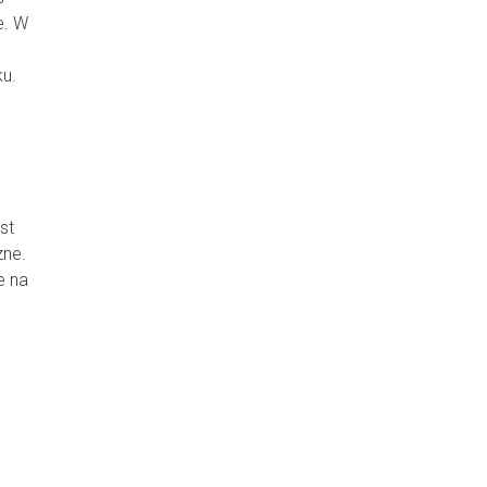
e. W
ku.
st
zne.
e na