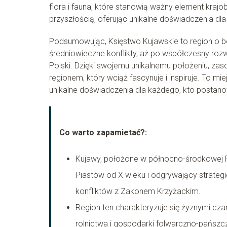
flora i fauna, które stanowią ważny element krajo
przyszłością, oferując unikalne doświadczenia dla
Podsumowując, Księstwo Kujawskie to region o bog
średniowieczne konflikty, aż po współczesny rozwó
Polski. Dzięki swojemu unikalnemu położeniu, zas
regionem, który wciąż fascynuje i inspiruje. To mi
unikalne doświadczenia dla każdego, kto postanow
Co warto zapamietać?:
Kujawy, położone w północno-środkowej Po
Piastów od X wieku i odgrywający strategic
konfliktów z Zakonem Krzyżackim.
Region ten charakteryzuje się żyznymi cz
rolnictwa i gospodarki folwarczno-pańszcz