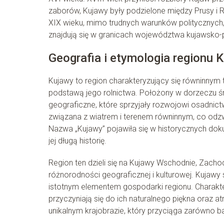
zaborów, Kujawy były podzielone między Prusy i R
XIX wieku, mimo trudnych warunków politycznych, 
znajdują się w granicach województwa kujawsko-p
Geografia i etymologia regionu 
Kujawy to region charakteryzujący się równinnym
podstawą jego rolnictwa. Położony w dorzeczu śr
geograficzne, które sprzyjały rozwojowi osadnic
związana z wiatrem i terenem równinnym, co odzw
Nazwa „Kujawy” pojawiła się w historycznych doku
jej długą historię.
Region ten dzieli się na Kujawy Wschodnie, Zacho
różnorodności geograficznej i kulturowej. Kujawy 
istotnym elementem gospodarki regionu. Charaktery
przyczyniają się do ich naturalnego piękna oraz a
unikalnym krajobrazie, który przyciąga zarówno ba