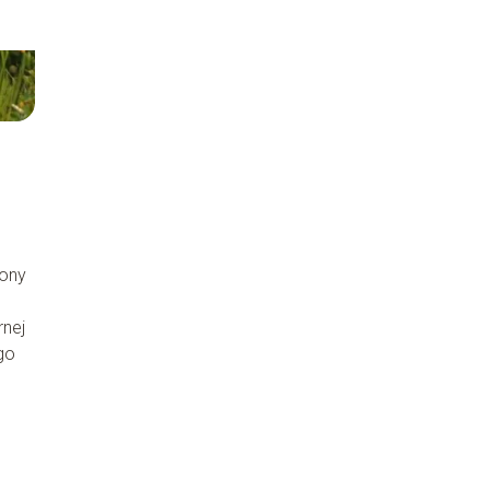
żony
rnej
ego