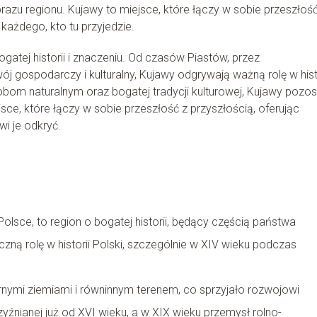
brazu regionu. Kujawy to miejsce, które łączy w sobie przeszłość
 każdego, kto tu przyjedzie.
atej historii i znaczeniu. Od czasów Piastów, przez
j gospodarczy i kulturalny, Kujawy odgrywają ważną rolę w hist
obom naturalnym oraz bogatej tradycji kulturowej, Kujawy pozos
ejsce, które łączy w sobie przeszłość z przyszłością, oferując
i je odkryć.
lsce, to region o bogatej historii, będący częścią państwa
zną rolę w historii Polski, szczególnie w XIV wieku podczas
arnymi ziemiami i równinnym terenem, co sprzyjało rozwojowi
yźnianej już od XVI wieku, a w XIX wieku przemysł rolno-