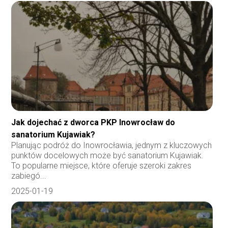
Jak dojechać z dworca PKP Inowrocław do
sanatorium Kujawiak?
Planując podróż do Inowrocławia, jednym z kluczowych
punktów docelowych może być sanatorium Kujawiak.
To popularne miejsce, które oferuje szeroki zakres
zabiegó...
2025-01-19