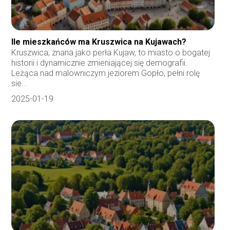
Ile mieszkańców ma Kruszwica na Kujawach?
Kruszwica, znana jako perła Kujaw, to miasto o bogatej
historii i dynamicznie zmieniającej się demografii.
Leżąca nad malowniczym jeziorem Gopło, pełni rolę
sie...
2025-01-19