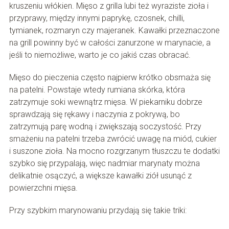
kruszeniu włókien. Mięso z grilla lubi też wyraziste zioła i
przyprawy, między innymi paprykę, czosnek, chilli,
tymianek, rozmaryn czy majeranek. Kawałki przeznaczone
na grill powinny być w całości zanurzone w marynacie, a
jeśli to niemożliwe, warto je co jakiś czas obracać.
Mięso do pieczenia często najpierw krótko obsmaża się
na patelni. Powstaje wtedy rumiana skórka, która
zatrzymuje soki wewnątrz mięsa. W piekarniku dobrze
sprawdzają się rękawy i naczynia z pokrywą, bo
zatrzymują parę wodną i zwiększają soczystość. Przy
smażeniu na patelni trzeba zwrócić uwagę na miód, cukier
i suszone zioła. Na mocno rozgrzanym tłuszczu te dodatki
szybko się przypalają, więc nadmiar marynaty można
delikatnie osączyć, a większe kawałki ziół usunąć z
powierzchni mięsa.
Przy szybkim marynowaniu przydają się takie triki: