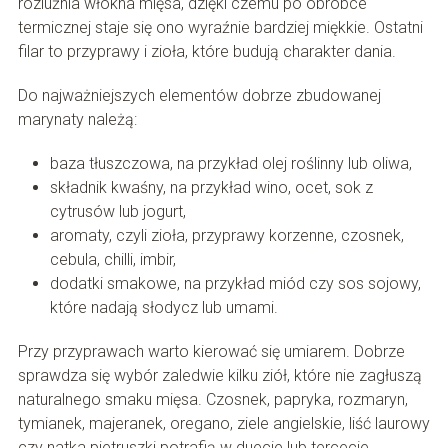
rozluźnia włókna mięsa, dzięki czemu po obróbce
termicznej staje się ono wyraźnie bardziej miękkie. Ostatni
filar to przyprawy i zioła, które budują charakter dania.
Do najważniejszych elementów dobrze zbudowanej
marynaty należą:
baza tłuszczowa, na przykład olej roślinny lub oliwa,
składnik kwaśny, na przykład wino, ocet, sok z
cytrusów lub jogurt,
aromaty, czyli zioła, przyprawy korzenne, czosnek,
cebula, chilli, imbir,
dodatki smakowe, na przykład miód czy sos sojowy,
które nadają słodycz lub umami.
Przy przyprawach warto kierować się umiarem. Dobrze
sprawdza się wybór zaledwie kilku ziół, które nie zagłuszą
naturalnego smaku mięsa. Czosnek, papryka, rozmaryn,
tymianek, majeranek, oregano, ziele angielskie, liść laurowy
czy natka pietruszki potrafią w duecie lub tercecie