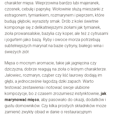
charakter mięsa. Wieprzowina bardzo lubi majeranek,
czosnek, cebulę i paprykę. Wołowinie służą mieszanki z
estragonem, tymiankiem, rozmarynem i pieprzem, które
budują głęboki, wyrazisty smak. Drób z kolei świetnie
komponuje się z delikatniejszymi ziołami jak tymianek,
zioła prowansalskie, bazylia czy koper, ale też z cytrusami
i jogurtem jako bazą. Ryby i owoce morza potrzebują
subtelniejszych marynat na bazie cytryny, białego wina i
świeżych ziół.
Mięsa o mocnym aromacie, takie jak jagnięcina czy
dziczyzna, dobrze reagują na zioła o leśnym charakterze.
Jałowiec, rozmaryn, cząber czy liść laurowy dodają im
głębi, a jednocześnie łagodzą dziki zapach. Warto
testować zestawienia i notować swoje ulubione
kompozycje, bo z czasem zrozumiesz instynktownie,
jak
marynować mięso
, aby pasowało do okazji, dodatków i
gustu domowników. Czy kilka prostych składników może
zamienić zwykły obiad w danie o restauracyjnym