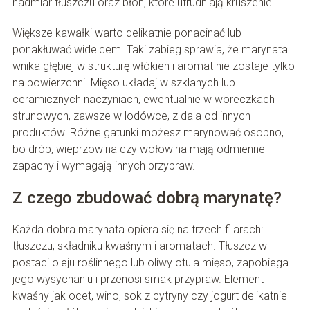
nadmiar tłuszczu oraz błon, które utrudniają kruszenie.
Większe kawałki warto delikatnie ponacinać lub
ponakłuwać widelcem. Taki zabieg sprawia, że marynata
wnika głębiej w strukturę włókien i aromat nie zostaje tylko
na powierzchni. Mięso układaj w szklanych lub
ceramicznych naczyniach, ewentualnie w woreczkach
strunowych, zawsze w lodówce, z dala od innych
produktów. Różne gatunki możesz marynować osobno,
bo drób, wieprzowina czy wołowina mają odmienne
zapachy i wymagają innych przypraw.
Z czego zbudować dobrą marynatę?
Każda dobra marynata opiera się na trzech filarach:
tłuszczu, składniku kwaśnym i aromatach. Tłuszcz w
postaci oleju roślinnego lub oliwy otula mięso, zapobiega
jego wysychaniu i przenosi smak przypraw. Element
kwaśny jak ocet, wino, sok z cytryny czy jogurt delikatnie